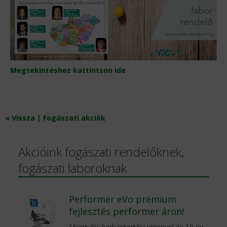
Megtekintéshez kattintson ide
« Vissza | Fogászati akciók
Akcióink fogászati rendelőknek,
fogászati laboroknak
Performer eVo prémium
fejlesztés performer áron!
Minimális karbantartási igénnyel és 10 év