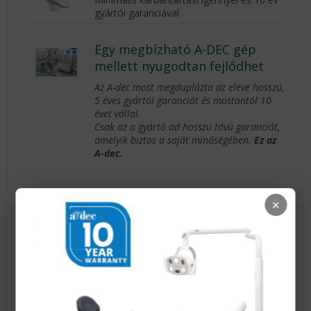
gyártói garanciával
Egy megbízható A-DEC gép
mellett nyugodtan fejlődhet
Az A-dec most megduplázta az eleve hosszú,
5 éves gyártói garanciát és mostantól 10
évet vállal.
Csak az a gyártó ad hosszú távú garanciát,
amelyik biztos a saját minőségében.
Ez az
A-dec.
×
Aktuális fogászati híreink
CBCT felvételek
Elégedett a röntgenközpontok CBCT