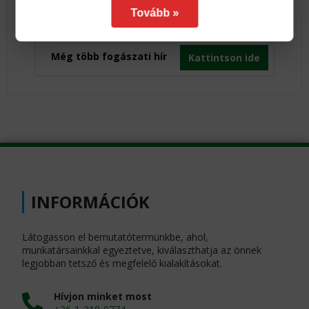
Tovább »
Még több fogászati hír
Kattintson ide
INFORMÁCIÓK
Látogasson el bemutatótermünkbe, ahol,
munkatársainkkal egyeztetve, kiválaszthatja az önnek
legjobban tetsző és megfelelő kialakításokat.
Hívjon minket most