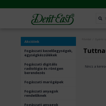
Főoldal
/
Gyártó s
Akcióink
Tuttna
Fogászati kezelőegységek,
egységkészülékek
Fogászati digitális
Nincs a keres
radiológia és röntgen
berendezés
Fogászati marógépek
Fogászati anyagok
rendelőknek
Fogászati anyagok