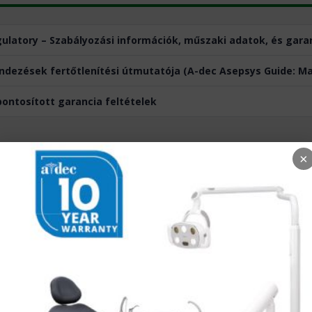
ulatory – Szabályozási információk, műszaki adatok, és gara
dezések fertőtlenítési útmutatója (A-dec Asepsys Guide: M
pontosított garancia feltételek
×