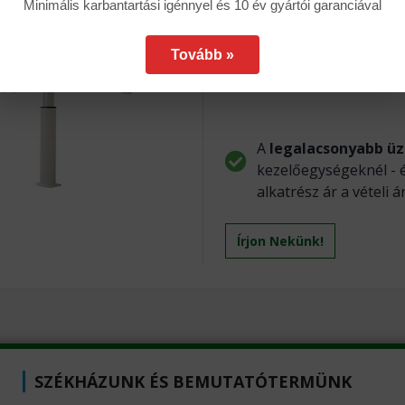
Minimális karbantartási igénnyel és 10 év gyártói garanciával
Pontosság, megbízható
vevőszolgálat
Tovább »
Gyors és korrekt piac
A
legalacsonyabb üz
kezelőegységeknél - 
alkatrész ár a vételi 
Írjon Nekünk!
SZÉKHÁZUNK ÉS BEMUTATÓTERMÜNK