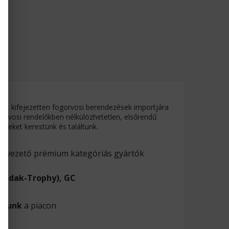
ult, kifejezetten fogorvosi berendezések importjára
gorvosi rendelőkben nélkülözhetetlen, elsőrendű
éseket kerestünk és találtunk.
iacvezető prémium kategóriás gyártók
(Kodak-Trophy), GC
gyunk
a piacon