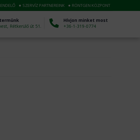
RENDELŐ
SZERVÍZ PARTNEREINK
RÖNTGEN KÖZPONT
termünk
Hívjon minket most
st, Rétkerülő út 51.
+36-1-319-0774