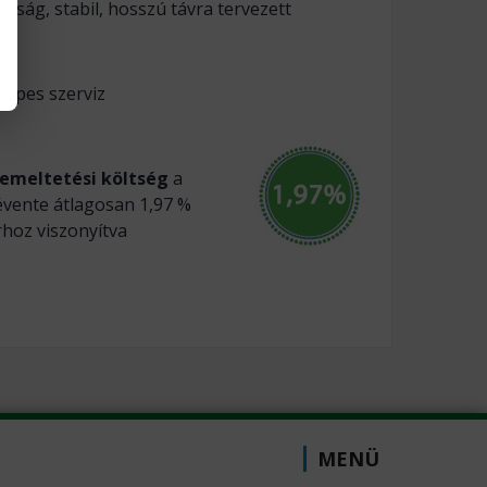
ság, stabil, hosszú távra tervezett
képes szerviz
emeltetési költség
a
évente átlagosan 1,97 %
árhoz viszonyítva
MENÜ