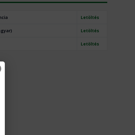
ncia
Letöltés
agyar)
Letöltés
Letöltés