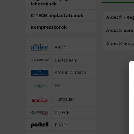
laboroknak
C-TECH implantátumok
A-dec® - Reg
Kompresszorok
A-dec® beren
A-dec® Inc. 
A-dec
Carestream
Amann Girrbach
GC
Tuttnauer
C-TECH
Parkell