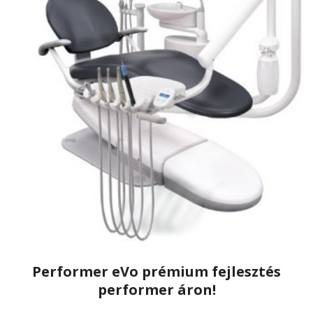
Válasszon minket
A Dent-East kft. 1989-ben alak
és hazai forgalmazására. A fo
gyártók által gyártott berendez
A Dent-East neve a p
neveivel azonosult:
A-dec, Carestream 
Performer eVo prémium fejlesztés
Több mint
30 éve va
performer áron!