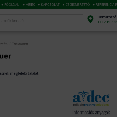
FŐOLDAL
HÍREK
KAPCSOLAT
CÉGISMERTETŐ
REFERENCIA 
Bemutató
1112 Budape
zerint
/
Tuttnauer
uer
ésnek megfelelő találat.
Információs anyagok