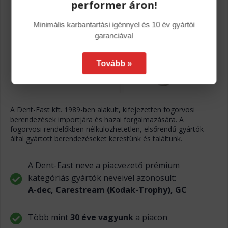
performer áron!
Minimális karbantartási igénnyel és 10 év gyártói
garanciával
Tovább »
A Dent-East kft. 1989-ben alakult, kifejezetten fogorvosi
berendezések importjára és hazai forgalmazására. A
fogorvosi rendelőkben nélkülözhetetlen, elsőrendű gyártók
által gyártott berendezéseket kerestünk és találtunk.
A Dent-East neve a piacvezető prémium
kategóriás gyártók neveivel azonosult:
A-dec, Carestream (Kodak-Trophy), GC
Több mint
30 éve vagyunk
a piacon