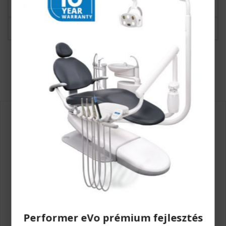
A-dec® Inc. pontosított garancia feltételek
Letöltés
Válasszon minket
Performer eVo prémium fejlesztés