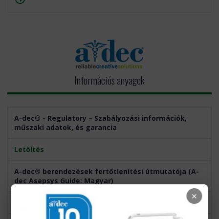
Információs anyagok
A-dec® - Regulatory – Szabályozási információk,
műszaki adatok, és garancia
Letöltés
A-dec® berendezések fertőtlenítési útmutatója (A-
dec Asepsys Guide: Magyar)
×
Letöltés