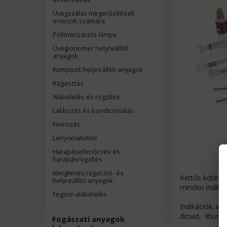
Üvegszálas megerősítések
orvosok számára
Polimerizációs lámpa
Üvegionomer helyreállító
anyagok
Kompozit helyreállító anyagok
Ragasztás
Alábélelés és rögzítés
Lakkozás és kondicionálás
Finírozás
Lenyomatvétel
Harapásellenőrzés és
harapásrögzítés
Ideiglenes ragasztó- és
Kettős kötésű
helyreállító anyagok
minden indiká
Fogsor-alábélelés
Indikációk: in
dioxid, lítium-
Fogászati anyagok