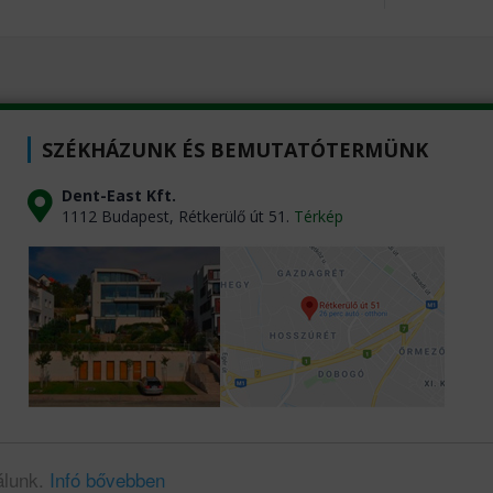
SZÉKHÁZUNK ÉS BEMUTATÓTERMÜNK
Dent-East Kft.
1112 Budapest, Rétkerülő út 51.
Térkép
álunk.
Infó bővebben
t 1989 - 2026 Dent East Kft. | Szerzői jog védelme alatt álló oldal. |
Az oldalt készíte