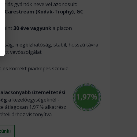
óriás gyártók neveivel azonosult:
c, Carestream (Kodak-Trophy), GC
 mint
30 éve vagyunk
a piacon
osság, megbízhatóság, stabil, hosszú távra
zett vevőszolgálat
 és korrekt piacképes szerviz
galacsonyabb üzemeltetési
ség
a kezelőegységeknél -
e átlagosan 1,97 % alkatrész
vételi árhoz viszonyítva
künk!