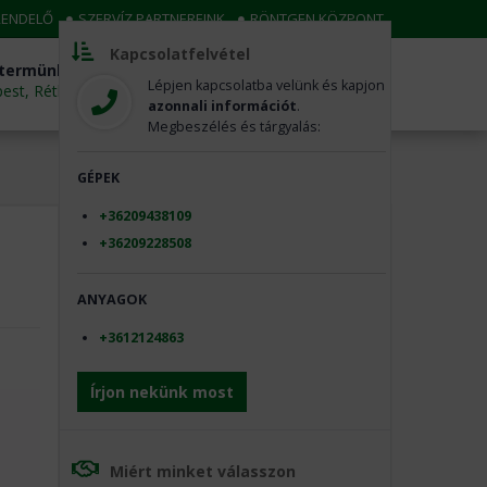
RENDELŐ
SZERVÍZ PARTNEREINK
RÖNTGEN KÖZPONT
Kapcsolatfelvétel
termünk
Hívjon minket most
Lépjen kapcsolatba velünk és kapjon
st, Rétkerülő út 51.
+36-1-319-0774
azonnali információt
.
Megbeszélés és tárgyalás:
GÉPEK
+36209438109
+36209228508
ANYAGOK
+3612124863
Írjon nekünk most
Miért minket válasszon