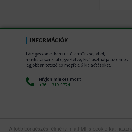
INFORMÁCIÓK
Látogasson el bemutatótermünkbe, ahol,
munkatársainkkal egyeztetve, kiválaszthatja az önnek
legjobban tetsző és megfelelő kialakításokat.
Hívjon minket most
+36-1-319-0774
A jobb böngészési élmény miatt Mi is cookie-kat haszn
© Copyrigh