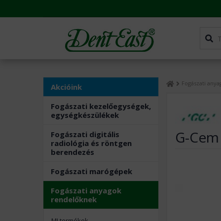
Fogászati any
Akcióink
Fogászati kezelőegységek,
egységkészülékek
G-Cem 
Fogászati digitális
radiológia és röntgen
berendezés
Fogászati marógépek
Fogászati anyagok
rendelőknek
MI termékek