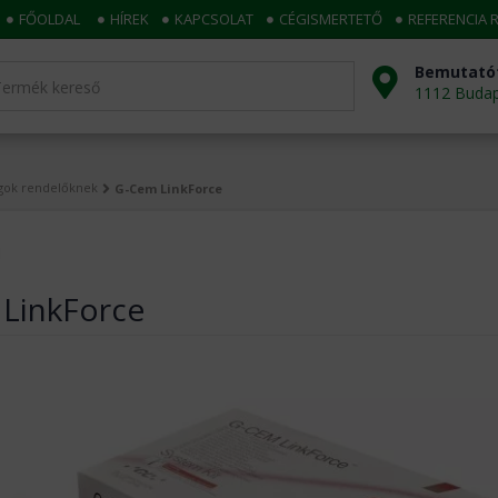
FŐOLDAL
HÍREK
KAPCSOLAT
CÉGISMERTETŐ
REFERENCIA 
Bemutató
1112 Budape
agok rendelőknek
G-Cem LinkForce
LinkForce