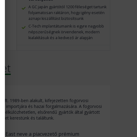
A GC japán gyártótól 1200 féleséget tartunk
folyamatosan raktáron, hogy igény esetén
aznapi kiszállítást biztosítsunk
C-Tech implantátumaink is egyre nagyobb
népszerűségnek örvendenek, modern
kialakításuk és a kedvező ár alapján
ket
 kft. 1989-ben alakult, kifejezetten fogorvosi
ek importjára és hazai forgalmazására. A fogorvosi
 nélkülözhetetlen, elsőrendű gyártók által gyártott
ket kerestünk és találtunk.
nt-East neve a piacvezető prémium