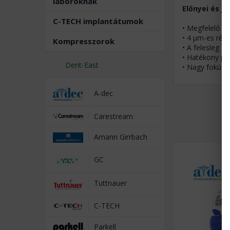
laboroknak
Előnyei és je
C-TECH implantátumok
• Megfelelő s
• 4 μm-es rét
Kompresszorok
• A felesleg 1
• Hatékony po
Dent-East
• Nagy fokú p
A-dec
Carestream
Amann Girrbach
GC
Tuttnauer
C-TECH
Parkell