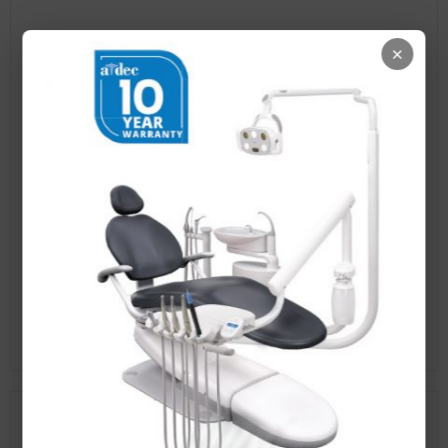
Performer eVo prémium
×
fejlesztés performer áron!
Minimális karbantartási igénnyel és 10 év
gyártói garanciával
Egy megbízható A-DEC gép
mellett nyugodtan fejlődhet
Az A-dec most megduplázta az eleve hosszú,
5 éves gyártói garanciát és mostantól 10
évet vállal.
Csak az a gyártó ad hosszú távú garanciát,
amelyik biztos a saját minőségében.
Ez az
A-dec.
Aktuális fogászati híreink