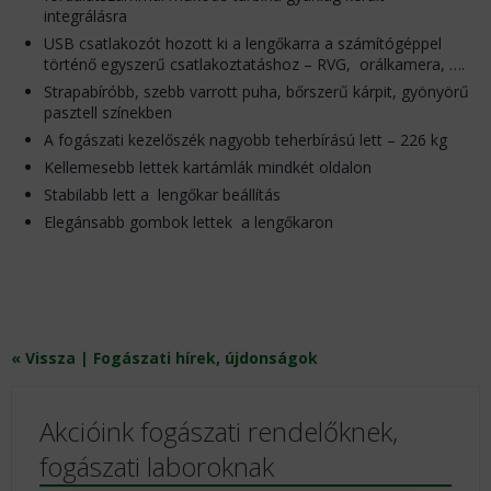
integrálásra
USB csatlakozót hozott ki a lengőkarra a számítógéppel
történő egyszerű csatlakoztatáshoz – RVG, orálkamera, ….
Strapabíróbb, szebb varrott puha, bőrszerű kárpit, gyönyörű
pasztell színekben
A fogászati kezelőszék nagyobb teherbírású lett – 226 kg
Kellemesebb lettek kartámlák mindkét oldalon
Stabilabb lett a lengőkar beállítás
Elegánsabb gombok lettek a lengőkaron
« Vissza | Fogászati hírek, újdonságok
Akcióink fogászati rendelőknek,
fogászati laboroknak