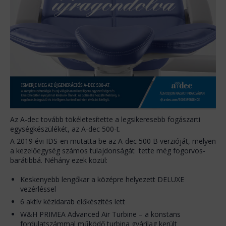
Az A-dec tovább tökéletesítette a legsikeresebb fogászarti
egységkészülékét, az A-dec 500-t.
A 2019 évi IDS-en mutatta be az A-dec 500 B verzióját, melyen
a kezelőegység számos tulajdonságát tette még fogorvos-
barátibbá. Néhány ezek közül:
Keskenyebb lengőkar a középre helyezett DELUXE
vezérléssel
6 aktív kézidarab előkészítés lett
W&H PRIMEA Advanced Air Turbine – a konstans
fordulatszámmal működő turbina gyárilag került