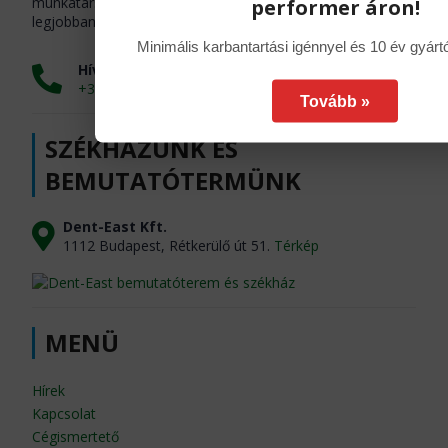
munkatársainkkal egyeztetve, kiválaszthatja az önnek
performer áron!
legjobban tetsző és megfelelő kialakításokat.
Minimális karbantartási igénnyel és 10 év gyárt
Hívjon minket most
+36-1-319-0774
Tovább »
SZÉKHÁZUNK ÉS
BEMUTATÓTERMÜNK
Dent-East Kft.
1112 Budapest, Rétkerülő út 51.
Térkép
MENÜ
Hírek
Kapcsolat
Cégismertető