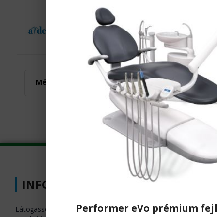
A-dec tréning a Dent-East-nél
2025. július 9-én A-dec kereskedelmi és
szerviz tréning került megrendezésre
Még több fogászati hír
Kattintson ide
INFORMÁCIÓK
Performer eVo prémium fejl
Látogasson el bemutatótermünkbe, ahol,