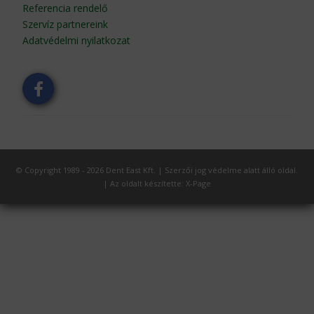
Referencia rendelő
Szervíz partnereink
Adatvédelmi nyilatkozat
© Copyright 1989 - 2026 Dent East Kft. | Szerzői jog védelme alatt álló oldal.
|
Az oldalt készítette:
X-Page