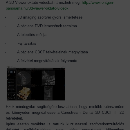
A 3D Viewer oktató videókat itt nézheti meg:
http://www.rontgen-
panorama.hu/3d-viewer-oktato-videok
.
-
3D imaging szoftver gyors ismertetése
-
A páciens DVD lemezének tartalma
-
A telepítés módja
-
Fájltársítás
-
A páciens CBCT felvételeinek megnyitása
-
A felvétel megnyitásának folyamata
Ezek mindegyike segítségére lesz abban, hogy mielőbb rutinszerűen
és könnyedén megnézhesse a Carestream Dental 3D CBCT ill. 2D
felvételeit.
Igény esetén továbbra is tartunk kurzusszerű szoftverkonzultációs
délutánt székházunkban, vagy előre egyeztetett időpontban