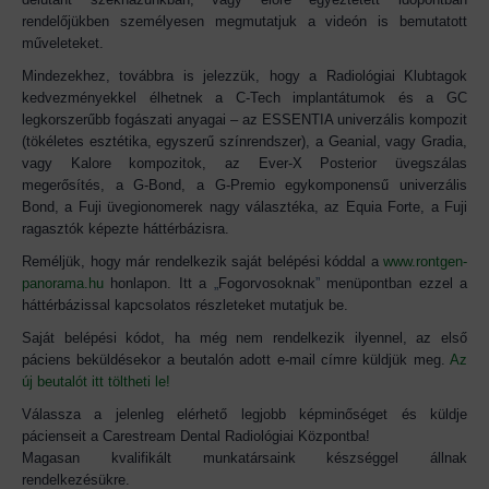
rendelőjükben személyesen megmutatjuk a videón is bemutatott
műveleteket.
Mindezekhez, továbbra is jelezzük, hogy a Radiológiai Klubtagok
kedvezményekkel élhetnek a C-Tech implantátumok és a GC
legkorszerűbb fogászati anyagai – az ESSENTIA univerzális kompozit
(tökéletes esztétika, egyszerű színrendszer), a Geanial, vagy Gradia,
vagy Kalore kompozitok, az Ever-X Posterior üvegszálas
megerősítés, a G-Bond, a G-Premio egykomponensű univerzális
Bond, a Fuji üvegionomerek nagy választéka, az Equia Forte, a Fuji
ragasztók képezte háttérbázisra.
Reméljük, hogy már rendelkezik saját belépési kóddal a
www.rontgen-
panorama.hu
honlapon. Itt a
„
Fogorvosoknak
”
menüpontban ezzel a
háttérbázissal kapcsolatos részleteket mutatjuk be.
Saját belépési kódot, ha még nem rendelkezik ilyennel, az első
páciens beküldésekor a beutalón adott e-mail címre küldjük
meg.
Az
új beutalót itt töltheti le!
Válassza a jelenleg elérhető legjobb képminőséget és küldje
pácienseit a Carestream Dental Radiológiai Központba!
Magasan kvalifikált munkatársaink készséggel állnak
rendelkezésükre.