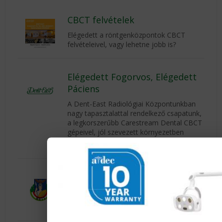
CBCT felvételek
Elégedett a röntgenközpontok CBCT
felvételeivel, vagy lehetne jobb is?
Elégedett Fogorvos, Elégedett
Páciens
A Dent-East Radiológiai Központunkban
nagy tapasztalattal rendelkező csapatunk,
a legkorszerűbb Carestream Dental CBCT
gépeivel, jól szevezett környezetben
többet ad a Fogorvos Partnereinknek és
Pácienseiknek, mint elsőre gondolná.
MAGYAR KATONAI-
KATASZTRÓFAORVOSTANI
TÁRSASÁG XXVII. Tudományos
Konferenciája