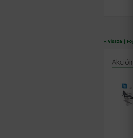
« Vissza | Fogá
Akcióink