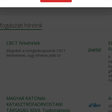
 fogászati híreink
CBCT felvételek
E
P
Elégedett a röntgenközpontok CBCT
felvételeivel, vagy lehetne jobb is?
A 
na
le
gé
ad
Pá
MAGYAR KATONAI-
A
KATASZTRÓFAORVOSTANI
20
TÁRSASÁG XXVII. Tudományos
sz