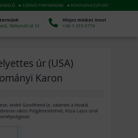
RENDELŐ
SZERVÍZ PARTNEREINK
RÖNTGEN KÖZPONT
termünk
Hívjon minket most
st, Rétkerülő út 51.
+36-1-319-0774
lyettes úr (USA)
dományi Karon
se, André Goodfriend úr, valamint a Hivatal
ebrecen város Polgámesterével, Kósa Lajos úrral
zemélyiségeivel.