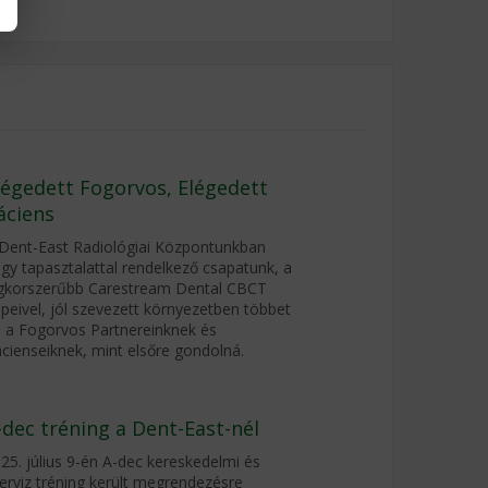
légedett Fogorvos, Elégedett
áciens
Dent-East Radiológiai Központunkban
gy tapasztalattal rendelkező csapatunk, a
gkorszerűbb Carestream Dental CBCT
peivel, jól szevezett környezetben többet
 a Fogorvos Partnereinknek és
cienseiknek, mint elsőre gondolná.
-dec tréning a Dent-East-nél
25. július 9-én A-dec kereskedelmi és
erviz tréning került megrendezésre