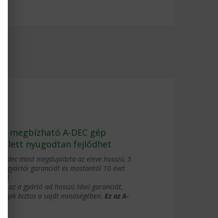
ak
gy megbízható A-DEC gép
ellett nyugodtan fejlődhet
 A-dec most megduplázta az eleve hosszú, 5
es gyártói garanciát és mostantól 10 évet
llal.
ak az a gyártó ad hosszú távú garanciát,
elyik biztos a saját minőségében.
Ez az A-
c.