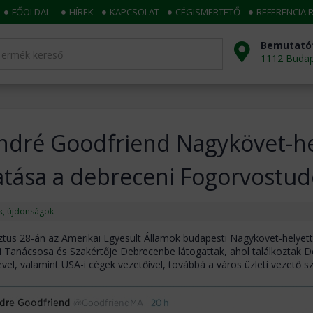
FŐOLDAL
HÍREK
KAPCSOLAT
CÉGISMERTETŐ
REFERENCIA 
Bemutató
1112 Budape
ndré Goodfriend Nagykövet-he
atása a debreceni Fogorvostu
ek, újdonságok
tus 28-án az Amerikai Egyesült Államok budapesti Nagykövet-helyette
 Tanácsosa és Szakértője Debrecenbe látogattak, ahol találkoztak D
vel, valamint USA-i cégek vezetőivel, továbbá a város üzleti vezető s