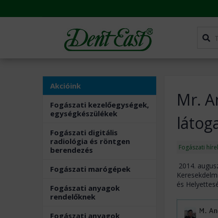
Akcióink
Mr. A
Fogászati kezelőegységek,
egységkészülékek
látog
Fogászati digitális
radiológia és röntgen
Fogászati hír
berendezés
2014. augusz
Fogászati marógépek
Keresekdelmi
és Helyettesé
Fogászati anyagok
rendelőknek
Fogászati anyagok