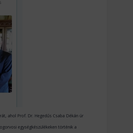
át, ahol Prof. Dr. Hegedűs Csaba Dékán úr
 fogorvosi egységkészülékeken történik a