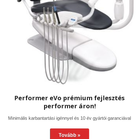
szati hírek, újdonságok
 fogászati rendelőknek, fogászati laborokn
Performer eVo prémium
E
fejlesztés performer áron!
m
Performer eVo prémium fejlesztés
Minimális karbantartási igénnyel és 10 év
Az
performer áron!
gyártói garanciával
év
vá
Minimális karbantartási igénnyel és 10 év gyártói garanciával
Cs
am
de
Tovább »