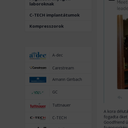
laboroknak
C-TECH implantátumok
Kompresszorok
A-dec
Carestream
Amann Girrbach
GC
Tuttnauer
A kora délut
fogadta őket
C-TECH
Goodfriend úr
fogorvoskép