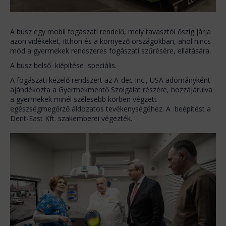
A busz egy mobil fogászati rendelő, mely tavasztól őszig járja
azon vidékeket, itthon és a környező országokban, ahol nincs
mód a gyermekek rendszeres fogászati szűrésére, ellátására.
A busz belső kiépítése speciális.
A fogászati kezelő rendszert az A-dec Inc., USA adományként
ajándékozta a Gyermekmentő Szolgálat részére, hozzájárulva
a gyermekek minél szélesebb körben végzett
egészségmegőrző áldozatos tevékenységéhez. A beépítést a
Dent-East Kft. szakemberei végezték.