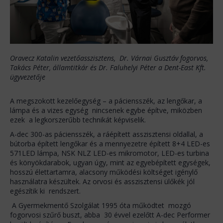
Oravecz Katalin vezetőasszisztens, Dr. Várnai Gusztáv fogorvos,
Takács Péter, államtitkár és Dr. Faluhelyi Péter a Dent-East Kft.
ügyvezetője
A megszokott kezelőegység – a páciensszék, az lengőkar, a
lámpa és a vizes egység nincsenek egybe építve, miközben
ezek a legkorszerűbb technikát képviselik.
A-dec 300-as páciensszék, a ráépített asszisztensi oldallal, a
bútorba épített lengőkar és a mennyezetre épített 8+4 LED-es
571LED lámpa, NSK NLZ LED-es mikromotor, LED-es turbina
és könyökdarabok, ugyan úgy, mint az egyebépített egységek,
hosszú élettartamra, alacsony működési költséget igénylő
használatra készültek. Az orvosi és asszisztensi ülőkék jól
egészítik ki rendszert.
A Gyermekmentő Szolgálat 1995 óta működtet mozgó
fogorvosi szűrő buszt, abba 30 évvel ezelőtt A-dec Performer