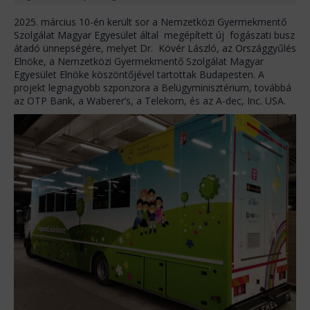
2025. március 10-én került sor a Nemzetközi Gyermekmentő
Szolgálat Magyar Egyesület által megépített új fogászati busz
átadó ünnepségére, melyet Dr. Kövér László, az Országgyűlés
Elnöke, a Nemzetközi Gyermekmentő Szolgálat Magyar
Egyesület Elnöke köszöntőjével tartottak Budapesten. A
projekt legnagyobb szponzora a Belügyminisztérium, továbbá
az OTP Bank, a Waberer’s, a Telekom, és az A-dec, Inc. USA.