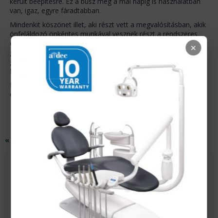
került beépítésre. Ez a busz még a mai napig is használatban
van, igaz, egyre fáradtabban.
Mindenkit köszönet illet, aki részt vett a megvalósításban, akik
önfeláldozó önkéntes munkával vesznek részt a rendszeres
ellátásban nem részesülő gyermekek fogászati szűrésében és
×
gyógyításában. Az elmúlt 30 év alatt több mint 100 000
gyermek szűrését, vizsgálatát végezték el az önkéntes
fogorvosok.
Folytatásként sikeres munkát kívánunk az elkövetkezendő 30
évre is!
« Vissza | Fogászati hírek, újdonságok
Akcióink fogászati rendelőknek,
fogászati laboroknak