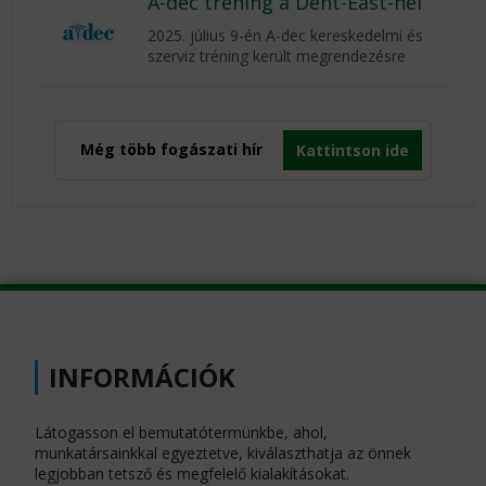
A-dec tréning a Dent-East-nél
2025. július 9-én A-dec kereskedelmi és
szerviz tréning került megrendezésre
Még több fogászati hír
Kattintson ide
INFORMÁCIÓK
Látogasson el bemutatótermünkbe, ahol,
munkatársainkkal egyeztetve, kiválaszthatja az önnek
legjobban tetsző és megfelelő kialakításokat.