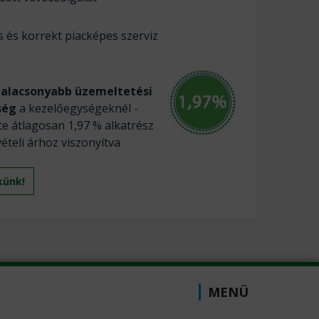
 és korrekt piacképes szerviz
galacsonyabb üzemeltetési
ség
a kezelőegységeknél -
e átlagosan 1,97 % alkatrész
vételi árhoz viszonyítva
künk!
MENÜ