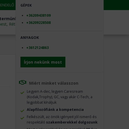
RENDELŐ
SZERVÍZ PARTNEREINK
RÖNTGEN KÖZPONT
GÉPEK
+36209438109
termünk
Hívjon minket most
+36209228508
st, Rétkerülő út 51.
+36-1-319-0774
ANYAGOK
+3612124863
Írjon nekünk most
Miért minket válasszon
Legyen A-dec, legyen Caresream
(Kodak,Trophy), GC, vagy akár C-Tech, a
legjobbat kínáljuk
Alapfilozófiánk a kompetencia
Felkészült, az önök igényeit jól ismerő és
respektáló
szakemberekkel dolgozunk