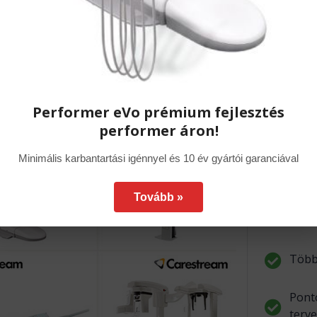
Válasszon min
Performer eVo prémium fejlesztés
A Dent-East
berendezés
performer áron!
rendelőkben
berendezése
Minimális karbantartási igénnyel és 10 év gyártói garanciával
A De
Tovább »
kateg
A-de
Több
Pont
terve