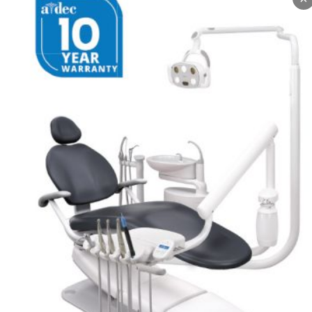
hogy megfeleljen igényeinek!
Termékek amik érdekesek lehetnek
GC G-Prem
Universal
MEGNÉZEM
GC EverX Flow
M
MEGNÉZEM