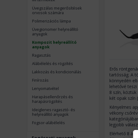
Üvegszálas megerősítések
orvosok számára
Polimerizációs lámpa
Üvegionomer helyreállító
anyagok
Kompozit helyreállító
anyagok
Ragasztás
Alábélelés és rögzítés
Erős röntgenár
Lakkozás és kondicionálás
tartósság. A t
Finírozás
könnyedén elte
lehetővé tesz
Lenyomatvétel
8 szín, köztük
Harapásellenőrzés és
két opak szín 
harapásrögzítés
Kényelmes app
Ideiglenes ragasztó- és
vékony csőréve
helyreállító anyagok
kategóriájában
Fogsor-alábélelés
legjobb válas
Elérhető 8 árn
Fogászati anyagok