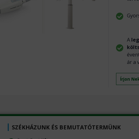
Gyors
A
le
költ
évent
ár a 
Írjon Ne
SZÉKHÁZUNK ÉS BEMUTATÓTERMÜNK