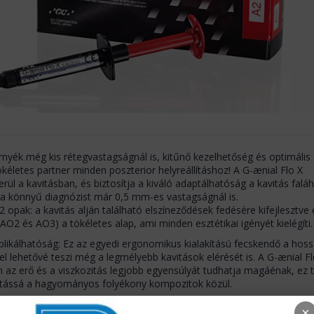
nyék még kis rétegvastagságnál is, kitűnő kezelhetőség és optimális
ökéletes partner minden poszterior helyreállításhoz! A G-ænial Flo X
rül a kavitásban, és biztosítja a kiváló adaptálhatóság a kavitás falá
i a könnyű diagnózist már 0,5 mm-es vastagságnál is.
 2 opak: a kavitás alján található elszíneződések fedésére kifejlesztve 
(AO2 és AO3) a tökéletes alap, ami minden esztétikai igényét kielégíti.
likálhatóság: Ez az egyedi ergonomikus kialakítású fecskendő a hoss
l lehetővé teszi még a legmélyebb kavitások elérését is. A G-ænial Fl
 az erő és a viszkozitás legjobb egyensúlyát tudhatja magáénak, ez t
ztássá a hagyományos folyékony kompozitok közül.
yalatban, melyek tökéletesen illenek a G-ænial Posterior-hoz, valamin
×