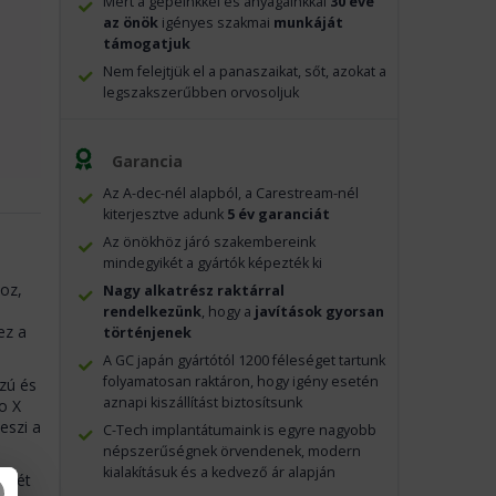
Mert a gépeinkkel és anyagainkkal
30 éve
az önök
igényes szakmai
munkáját
támogatjuk
Nem felejtjük el a panaszaikat, sőt, azokat a
legszakszerűbben orvosoljuk
Garancia
Az A-dec-nél alapból, a Carestream-nél
kiterjesztve adunk
5 év garanciát
Az önökhöz járó szakembereink
mindegyikét a gyártók képezték ki
hoz,
Nagy alkatrész raktárral
rendelkezünk
, hogy a
javítások gyorsan
ez a
történjenek
A GC japán gyártótól 1200 féleséget tartunk
folyamatosan raktáron, hogy igény esetén
zú és
aznapi kiszállítást biztosítsunk
o X
eszi a
C-Tech implantátumaink is egyre nagyobb
népszerűségnek örvendenek, modern
kialakításuk és a kedvező ár alapján
t két