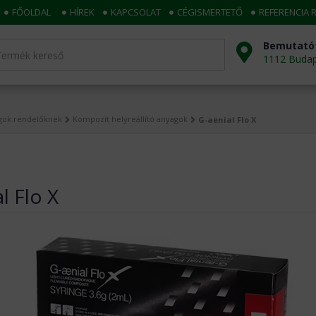
FŐOLDAL
HÍREK
KAPCSOLAT
CÉGISMERTETŐ
REFERENCIA 
Bemutató
1112 Budape
agok rendelőknek
Kompozit helyreállító anyagok
G-aenial Flo X
l Flo X