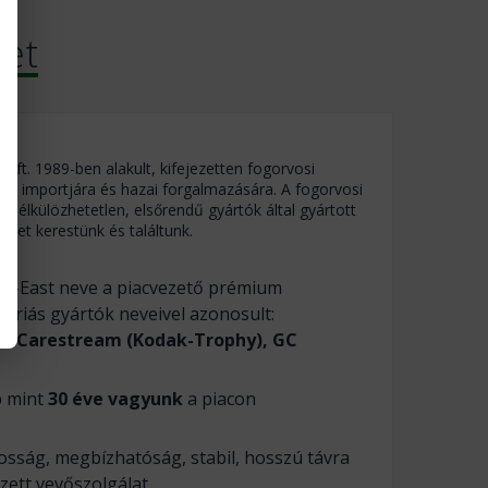
ket
 kft. 1989-ben alakult, kifejezetten fogorvosi
ek importjára és hazai forgalmazására. A fogorvosi
 nélkülözhetetlen, elsőrendű gyártók által gyártott
ket kerestünk és találtunk.
nt-East neve a piacvezető prémium
óriás gyártók neveivel azonosult:
c, Carestream (Kodak-Trophy), GC
 mint
30 éve vagyunk
a piacon
osság, megbízhatóság, stabil, hosszú távra
zett vevőszolgálat