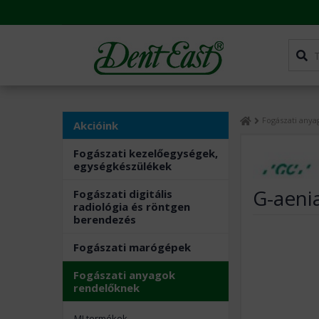
Fogászati any
Akcióink
Fogászati kezelőegységek,
egységkészülékek
G-aenia
Fogászati digitális
radiológia és röntgen
berendezés
Fogászati marógépek
Fogászati anyagok
rendelőknek
MI termékek