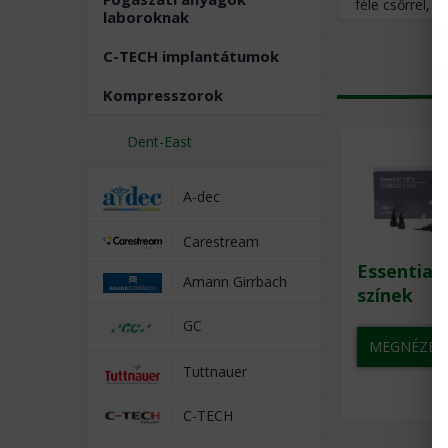
féle csőrrel, 
laboroknak
C-TECH implantátumok
Kompresszorok
Dent-East
A-dec
Carestream
Essentia 
Amann Girrbach
színek
GC
MEGNÉZE
Tuttnauer
C-TECH