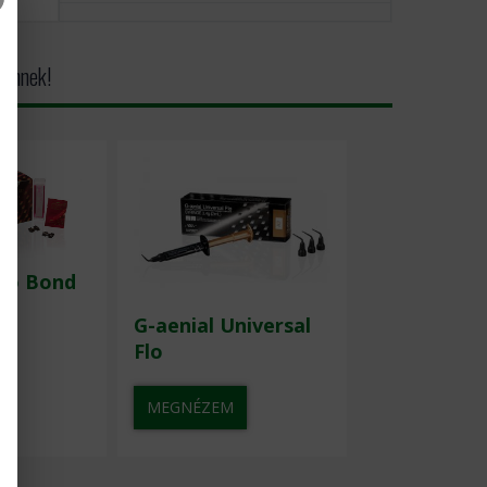
 önnek!
io Bond
G-aenial Universal
Flo
MEGNÉZEM