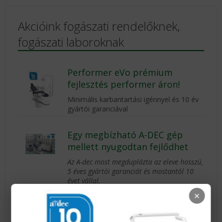
Akcióink fogászati rendelőknek,
fogászati laboroknak
Performer eVo prémium
fejlesztés performer áron!
Minimális karbantartási igénnyel és 10 év
gyártói garanciával
Egy megbízható A-DEC gép
mellett nyugodtan fejlődhet
Az A-dec most megduplázta az eleve hosszú,
5 éves gyártói garanciát és mostantól 10
évet vállal.
Csak az a gyártó ad hosszú távú garanciát,
×
amelyik biztos a saját minőségében.
Ez az
A-dec.