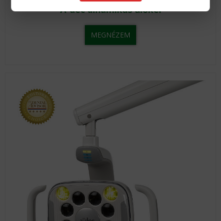
A-dec dinamikus ülőkéi
MEGNÉZEM