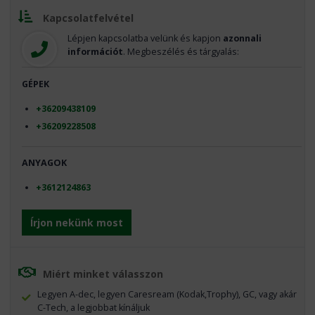
Kapcsolatfelvétel
Lépjen kapcsolatba velünk és kapjon
azonnali
információt
. Megbeszélés és tárgyalás:
GÉPEK
+36209438109
+36209228508
ANYAGOK
+3612124863
Írjon nekünk most
Miért minket válasszon
Legyen A-dec, legyen Caresream (Kodak,Trophy), GC, vagy akár
C-Tech, a legjobbat kínáljuk