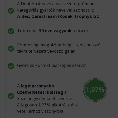
A Dent-East neve a piacvezető prémium
kategóriás gyártók neveivel azonosult:
A-dec, Carestream (Kodak-Trophy), GC
Több mint
30 éve vagyunk
a piacon
Pontosság, megbízhatóság, stabil, hosszú
távra tervezett vevőszolgálat
Gyors és korrekt piacképes szerviz
A
legalacsonyabb
üzemeltetési költség
a
kezelőegységeknél - évente
átlagosan 1,97 % alkatrész ár a
vételi árhoz viszonyítva