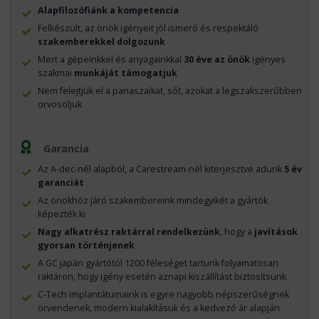
Alapfilozófiánk a kompetencia
Felkészült, az önök igényeit jól ismerő és respektáló
szakemberekkel dolgozunk
Mert a gépeinkkel és anyagainkkal
30 éve az önök
igényes
szakmai
munkáját támogatjuk
Nem felejtjük el a panaszaikat, sőt, azokat a legszakszerűbben
orvosoljuk
Garancia
Az A-dec-nél alapból, a Carestream-nél kiterjesztve adunk
5 év
garanciát
Az önökhöz járó szakembereink mindegyikét a gyártók
képezték ki
Nagy alkatrész raktárral rendelkezünk
, hogy a
javítások
gyorsan történjenek
A GC japán gyártótól 1200 féleséget tartunk folyamatosan
raktáron, hogy igény esetén aznapi kiszállítást biztosítsunk
C-Tech implantátumaink is egyre nagyobb népszerűségnek
örvendenek, modern kialakításuk és a kedvező ár alapján