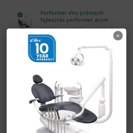
Performer eVo prémium
fejlesztés performer áron!
Minimális karbantartási igénnyel és 10 év
gyártói garanciával
×
Egy megbízható A-DEC gép
mellett nyugodtan fejlődhet
Az A-dec most megduplázta az eleve hosszú,
5 éves gyártói garanciát és mostantól 10
évet vállal.
Csak az a gyártó ad hosszú távú garanciát,
amelyik biztos a saját minőségében.
Ez az
A-dec.
Aktuális fogászati híreink