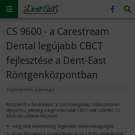
CS 9600 - a Carestream
Dental legújabb CBCT
fejlesztése a Dent-East
Röntgenközpontban
Fogászati hírek, újdonságok
Mostantól a felvételeket a csúcskategóriás, többszörösen
díjnyertes, jelenleg a legmodernebb CBCT-nek számító CS
9600 készülékkel készítjük.
még jobb képminőség, legkisebb szeletvastagságok
közel fele akkora sugárterhelés az új 120 kV generátorral