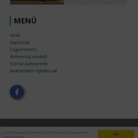
MENÜ
Hírek
Kapcsolat
Cégismertető
Referencia rendelő
Szervíz partnereink
Adatvédelmi nyilatkozat
© Copyright 1989 - 2026 Dent East Kft. | Szerzői jog védelme alatt álló oldal.
A jobb böngészési élmény miatt Mi is cookie-kat használunk.
|
Az oldalt készítette:
X-Page
Oké
Infó bővebben