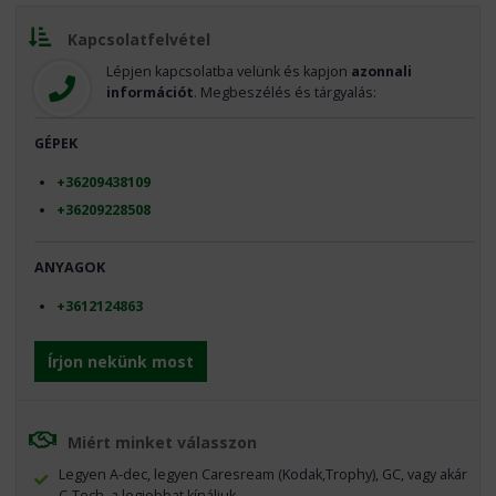
Kapcsolatfelvétel
Lépjen kapcsolatba velünk és kapjon
azonnali
információt
. Megbeszélés és tárgyalás:
GÉPEK
+36209438109
+36209228508
ANYAGOK
+3612124863
Írjon nekünk most
Miért minket válasszon
Legyen A-dec, legyen Caresream (Kodak,Trophy), GC, vagy akár
C-Tech, a legjobbat kínáljuk