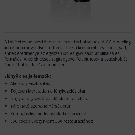
A tökéletes nedvesítő rezin az ecsettechnikákhoz. A GC modeling
liquid-ben megnedvesített ecsethez a kompozit kevésbé ragad,
ennek eredménye az egyszerűbb és gyorsabb applikálás és
formálás. A kerek ecset segítségével felépíthetők a csücskök és
finomítható a barázdarendszer.
Előnyök és jellemzők:
Alacsony viszkozitás
Teljesen láthatatlan a fénykezelés után
Nagyon egyszerű és időtakarékos eljárás
Tárolható szobahőmérsékleten
Kompatibilis minden direkt kompozittal
350 csepp üvegenként 350 restaurációhoz