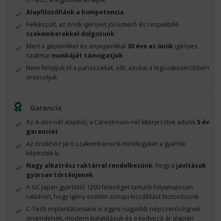
Alapfilozófiánk a kompetencia
Felkészült, az önök igényeit jól ismerő és respektáló
szakemberekkel dolgozunk
Mert a gépeinkkel és anyagainkkal
30 éve az önök
igényes
szakmai
munkáját támogatjuk
Nem felejtjük el a panaszaikat, sőt, azokat a legszakszerűbben
orvosoljuk
Garancia
Az A-dec-nél alapból, a Carestream-nél kiterjesztve adunk
5 év
garanciát
Az önökhöz járó szakembereink mindegyikét a gyártók
képezték ki
Nagy alkatrész raktárral rendelkezünk
, hogy a
javítások
gyorsan történjenek
A GC japán gyártótól 1200 féleséget tartunk folyamatosan
raktáron, hogy igény esetén aznapi kiszállítást biztosítsunk
C-Tech implantátumaink is egyre nagyobb népszerűségnek
örvendenek, modern kialakításuk és a kedvező ár alapján