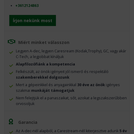
+3612124863
Írjon nekünk most
Miért minket válasszon
Legyen A-dec, legyen Caresream (Kodak,Trophy), GC, vagy akár
C-Tech, a legjobbat kínáljuk
Alapfilozófiánk a kompetencia
Felkészült, az önök igényeit jól ismerő és respektáló
szakemberekkel dolgozunk
Mert a gépeinkkel és anyagainkkal
30 éve az önök
igényes
szakmai
munkáját támogatjuk
Nem felejtjük el a panaszaikat, sőt, azokat a legszakszerűbben
orvosoljuk
Garancia
Az A-dec-nél alapból, a Carestream-nél kiterjesztve adunk
5 év