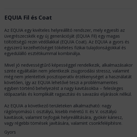
EQUIA Fil és Coat
Az EQUIA egy kivételes helyreállító rendszer, mely egyesíti az
üvegrészecskék egy új generációját (EQUIA Fil) egy magas
töltöttségű rezin védőlakkal (EQUIA Coat). Az EQUIA a gyors és
egyszerű kezelhetőséget tökéletes fizikai tulajdonságokkal és
egyedülálló esztétikummal kombinálja.
Mivel jó nedvességtűrő képességgel rendelkezik, alkalmazásakor
szinte egyáltalán nem jelentkezik zsugorodási stressz, valamint
még nem jelentettek posztoperatív érzékenységet a használatát
követően, így az EQUIA lehetővé teszi a problémamentes
egyben történő behelyezést a nagy kavitásokba – felesleges
időpazarlás és komplikált ragasztási és savazási eljárások nélkül.
Az EQUIA a következő területeken alkalmazható: nagy
rágónyomású I. osztályú, kisebb méretű II. és V. osztályú
kavitások, valamint tejfogak helyreállítására, gyökér káriesz,
vagy régebbi tömések javítására, valamint csonkfelépítésre.
Gyors