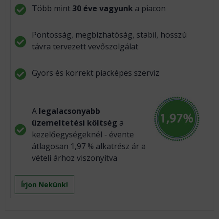
Több mint
30 éve vagyunk
a piacon
Pontosság, megbízhatóság, stabil, hosszú
távra tervezett vevőszolgálat
Gyors és korrekt piacképes szerviz
A
legalacsonyabb
üzemeltetési költség
a
kezelőegységeknél - évente
átlagosan 1,97 % alkatrész ár a
vételi árhoz viszonyítva
Írjon Nekünk!