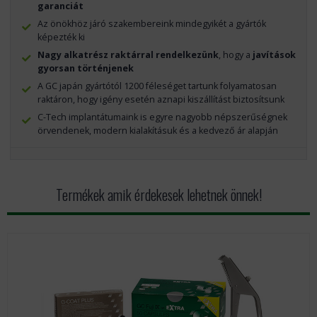
garanciát
Az önökhöz járó szakembereink mindegyikét a gyártók
képezték ki
Nagy alkatrész raktárral rendelkezünk
, hogy a
javítások
gyorsan történjenek
A GC japán gyártótól 1200 féleséget tartunk folyamatosan
raktáron, hogy igény esetén aznapi kiszállítást biztosítsunk
C-Tech implantátumaink is egyre nagyobb népszerűségnek
örvendenek, modern kialakításuk és a kedvező ár alapján
Termékek amik érdekesek lehetnek önnek!