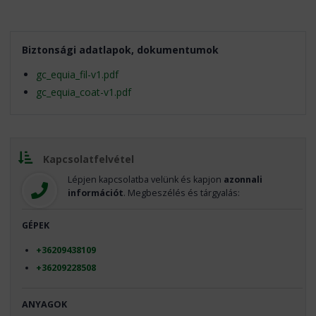
Biztonsági adatlapok, dokumentumok
gc_equia_fil-v1.pdf
gc_equia_coat-v1.pdf
Kapcsolatfelvétel
Lépjen kapcsolatba velünk és kapjon
azonnali
információt
. Megbeszélés és tárgyalás:
GÉPEK
+36209438109
+36209228508
ANYAGOK