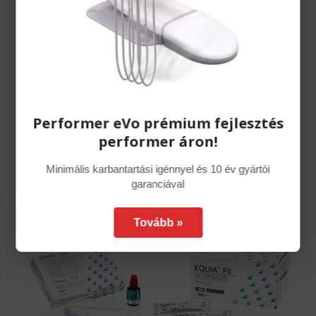
EQUIA Forte HT
Performer eVo prémium fejlesztés
performer áron!
MEGNÉZEM
Minimális karbantartási igénnyel és 10 év gyártói
garanciával
Tovább »