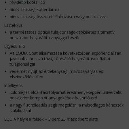
rövidebb kötési idő
nincs szükség kofferdámra
nincs szükség összetett finírozásra vagy polírozásra
Esztétikus
a természetes optikai tulajdonságok tökéletes alternatív
poszterior helyreállító anyaggá teszik
Egyedülálló
Az EQUIA Coat alkalmazása következtében exponenciálisan
javulnak a hosszú távú, törésálló helyreállítások fizikai
tulajdonságai
védelmet nyújt az érzékenység, mikroszivárgás és
elszíneződés ellen
Intelligens
különleges előállítási folyamat eredményeképpen univerzális
poszterior kompozit anyagokéhoz hasonló erő
a nagy fluoridleadás segít megelőzni a másodlagos kárieszek
kialakulását
EQUIA helyreállítások – 3 perc 25 másodperc alatt!