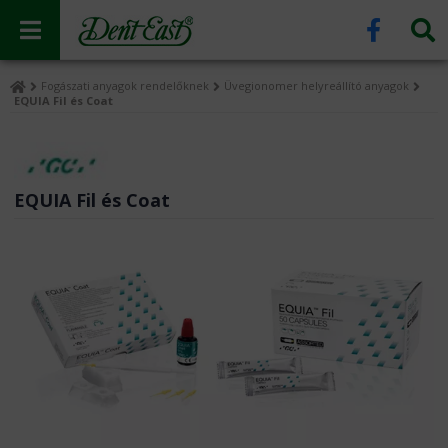
Fogászati anyagok rendelőknek
Üvegionomer helyreállító anyagok
EQUIA Fil és Coat
EQUIA Fil és Coat